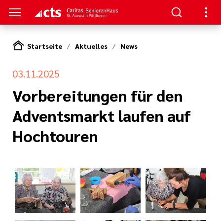
Startseite
Aktuelles
News
S
03.11.2025
zum Haus
ge
Vorbereitungen für den
Adventsmarkt laufen auf
e Pflege
en
serer Arbeit
Hochtouren
d Therapie
nagement
ft
tlinien